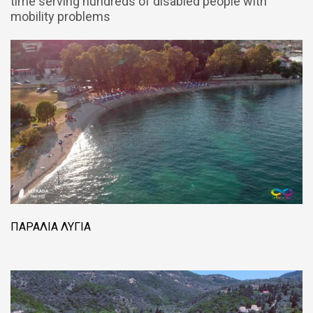
time serving hundreds of disabled people with
mobility problems
ΠΑΡΑΛΊΑ ΛΥΓΙΆ