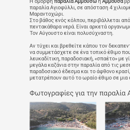
Η όμορφη
παραλία Αμμούσω
ή
Αμμούσα
βρ
παραλία Αγιοφύλλι, σε απόσταση 4 χιλιο
Μαραντοχώρι.
Στο βάθος ενός κόλπου, περιβάλλεται απ
πεντακάθαρα νερά. Είναι αρκετά οργανωμ
Τον Αύγουστο είναι πολυσύχναστη.
Αν τύχει και βρεθείτε κάπου τον δεκαπεν
να συμμετάσχετε σε ένα τοπικό έθιμο πο
λευκαδίτικη, παραδοσιακή, «σπαέτο» με γ
μεγάλα καζάνια στην παραλία από τις μεσ
παραδοσιακό έδεσμα και το άφθονο κρασί, 
μετατρέπουν αυτό το ωραίο έθιμο σε μια 
Φωτογραφίες για την παραλία