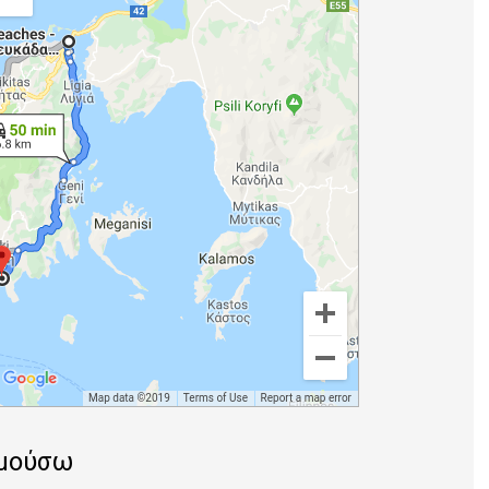
μμούσω