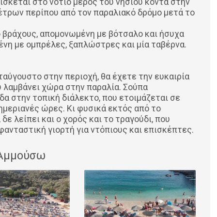
ίσκεται στο νότιο μέρος του νησιού κοντά στην
μέτρων περίπου από τον παραλιακό δρόμο μετά το
ό βράχους, απομονωμένη με βότσαλο και ήσυχα
ένη με ομπρέλες, ξαπλώστρες και μία ταβέρνα.
ταύγουστο στην περιοχή, θα έχετε την ευκαιρία
υ λαμβάνει χώρα στην παραλία. Σούπα
ίδα στην τοπική διάλεκτο, που ετοιμάζεται σε
ημεριανές ώρες. Κι φυσικά εκτός από το
δε λείπει και ο χορός και το τραγούδι, που
φανταστική γιορτή για ντόπιους και επισκέπτες.
 Αμμούσω