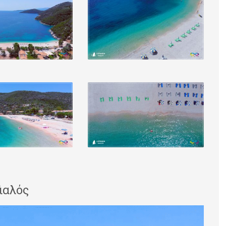
ιαλός