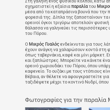
Στη γαλήνη ενός φυσικού κόλπου, κάτω απ
σχηματιστεί η εξαίσια
παραλία
του
Μικρο
μέσα από τα καταπράσινα βουνά που την 
φορεσιά της. Δίπλα της ξαποσταίνουν τα 
ορεινοί όγκοι τριγύρω αποτελούν φυσική
θάλασσα να γαληνεύει τις περισσότερες 
του Πόρου.
Ο
Mικρός Γυαλός
ενδείκνυται για τους λά
έχουν ανάγκη να χαλαρώσουν κοντά στη φ
όπως ταβερνάκια, καφέ και μίνι μάρκετ. 
και ξαπλώστρες. Μπορείτε να κάνετε ένα
ορεινό χωριουδάκι του Πόρου, όπου υπάρχ
καφενείο. Το ουζάκι με τους ντόπιους είν
Βέβαια, αν θέλετε να αφουγκραστείτε για 
ταξιδέψετε μέχρι το κοντινό Νυδρί, όπου
Φωτογραφίες για την παραλία 