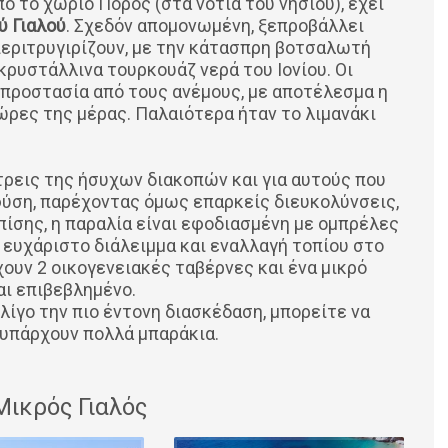
ό το χωριό Πόρος (στα νότια του νησιού), έχει
ύ Γιαλού
. Σχεδόν απομονωμένη, ξεπροβάλλει
περιτρυγιρίζουν, με την κάτασπρη βοτσαλωτή
κρυστάλλινα τουρκουάζ νερά του Ιονίου. Οι
 προστασία από τους ανέμους, με αποτέλεσμα η
ώρες της μέρας. Παλαιότερα ήταν το λιμανάκι
τρεις της ήσυχων διακοπών και για αυτούς που
ύση, παρέχοντας όμως επαρκείς διευκολύνσεις,
Επίσης, η παραλία είναι εφοδιασμένη με ομπρέλες
 ευχάριστο διάλειμμα και εναλλαγή τοπίου στο
ουν 2 οικογενειακές ταβέρνες και ένα μικρό
αι επιβεβλημένο.
λίγο την πιο έντονη διασκέδαση, μπορείτε να
 υπάρχουν πολλά μπαράκια.
Μικρός Γιαλός