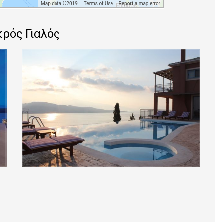
κρός Γιαλός