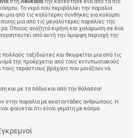
μνοί
στη
Λευκάδα
την κατέστησε ένα από τα πιο
κόσμου. Το νερό που περιβάλλει την παραλία
ι μία από τις καλύτερες συνθήκες για κολύμπι
επίσης μια από τις μεγαλύτερες παραλίες της
τρα. Όποιος αναζητά ειρήνη και χαλάρωση σε ένα
απογοητευτεί από αυτή την όμορφη περιοχή της
πολλούς ταξιδιώτες και θεωρείται μία από τις
όνομά της προέρχεται από τους εντυπωσιακούς
ι τους τεράστιους βράχους που μοιάζουν να
ση και με τα πόδια και από την θάλασσα!
υν στην παραλία με εκατοντάδες ανθρώπους. Η
ναι φαίνεται ότι είναι γεμάτη με κόσμο.
Εγκρεμνοί