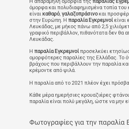
Η απαράμηλη ομορφιά της
παραλίας Εγρε
όμορφα και πολυδιαφημισμένα τοπία του 
είναι
καθαρό
,
γαλαζοπράσινο
και προσφέρε
στην Ευρώπη. Η
παραλία Εγκρεμνοί
είναι 
Λευκάδας, με μήκος πάνω από 2,5 χιλιόμε
γραφικό περιβάλλον, πιθανότατα δεν θα 
Λευκάδας.
Η
παραλία Εγκρεμνοί
προσελκύει ετησίως 
ομορφότερες παραλίες της Ελλάδας. Το 
βράχους που περιβάλλουν την παραλία κα
κρέμοντε από ψιλά.
Η παραλία από το 2021 πλέον έχει πρόσβα
Κάθε μέρα ημερήσιες κρουαζιέρες φτάνο
παραλία είναι πολύ μεγάλη, ώστε να μην εί
Φωτογραφίες για την παραλία 