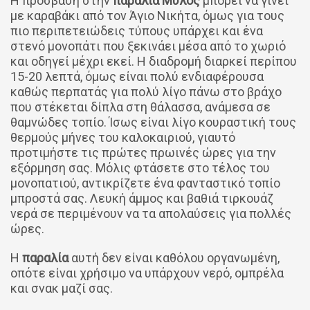
Η πρόσβαση στην
παραλία Μύλος
μπορεί να γίνει
με καραβάκι από τον Άγιο Νικήτα, όμως για τους
πιο περιπετειώδεις τύπους υπάρχει και ένα
στενό μονοπάτι που ξεκινάει μέσα από το χωριό
και οδηγεί μέχρι εκεί. Η διαδρομή διαρκεί περίπου
15-20 λεπτά, όμως είναι πολύ ενδιαφέρουσα
καθώς περπατάς για πολύ λίγο πάνω στο βράχο
που στέκεται δίπλα στη θάλασσα, ανάμεσα σε
θαμνώδες τοπίο. Ίσως είναι λίγο κουραστική τους
θερμούς μήνες του καλοκαιριού, γιαυτό
προτιμήστε τις πρώτες πρωινές ώρες για την
εξόρμηση σας. Μόλις φτάσετε στο τέλος του
μονοπατιού, αντικρίζετε ένα φανταστικό τοπίο
μπροστά σας. Λευκή άμμος και βαθιά τιρκουάζ
νερά σε περιμένουν να τα απολαύσεις για πολλές
ώρες.
Η
παραλία
αυτή δεν είναι καθόλου οργανωμένη,
οπότε είναι χρήσιμο να υπάρχουν νερό, ομπρέλα
και σνακ μαζί σας.