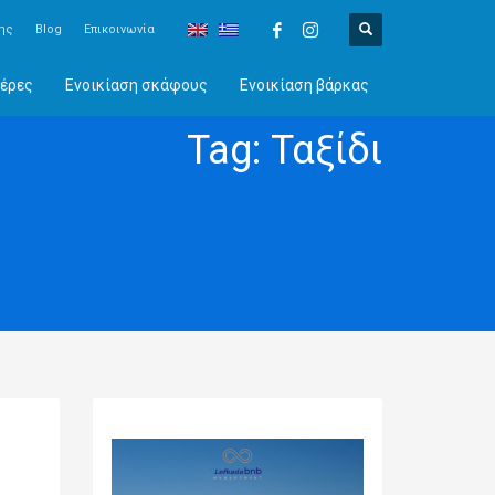
ης
Blog
Επικοινωνία
έρες
Ενοικίαση σκάφους
Ενοικίαση βάρκας
Tag: Ταξίδι