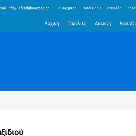
ail:
info@lefkadabeaches.gr
Διαφήμιση
Hotel Deals
Λευκάδα
Χάρτ
Αρχική
Παραλίες
Διαμονή
Κρουαζι
ξιδιού